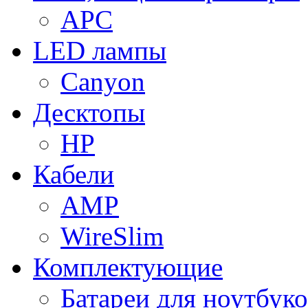
APC
LED лампы
Canyon
Десктопы
HP
Кабели
AMP
WireSlim
Комплектующие
Батареи для ноутбуко