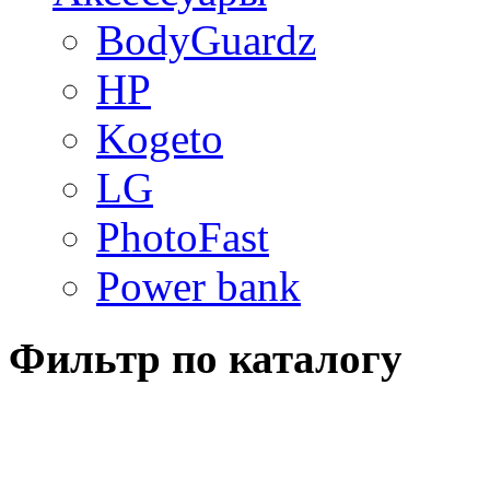
BodyGuardz
HP
Kogeto
LG
PhotoFast
Power bank
Фильтр по каталогу