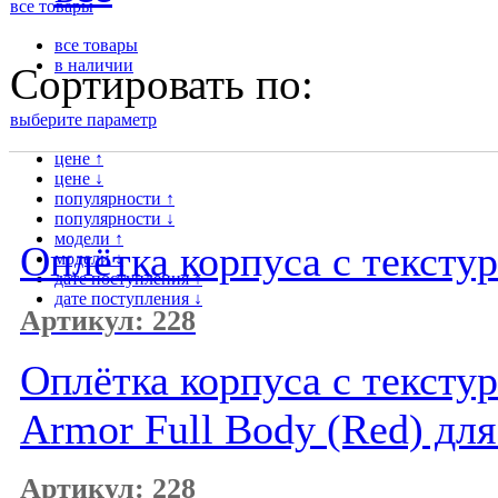
все товары
все товары
в наличии
Сортировать по:
выберите параметр
цене ↑
цене ↓
популярности ↑
популярности ↓
модели ↑
Оплётка корпуса с тексту
модели ↓
дате поступления ↑
дате поступления ↓
Артикул: 228
Оплётка корпуса с текстур
Armor Full Body (Red) дл
Артикул: 228