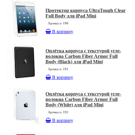
Протектор корпуса UltraTough Clear
Full Body для iPad Mini
Артикул: 190
В корзину
Оплётка корпуса с текстурой угле-
волокна Carbon Fiber Armor Full
Body (Black) для iPad Mini
Артикул: 191
В корзину
Оплётка корпуса с текстурой угле-
волокна Carbon Fiber Armor Full
Body (White) для iPad Mini
Артикул: 192
В корзину