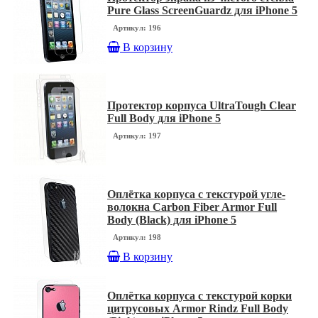
Pure Glass ScreenGuardz для iPhone 5
Артикул: 196
В корзину
Протектор корпуса UltraTough Clear
Full Body для iPhone 5
Артикул: 197
Оплётка корпуса с текстурой угле-
волокна Carbon Fiber Armor Full
Body (Black) для iPhone 5
Артикул: 198
В корзину
Оплётка корпуса с текстурой корки
цитрусовых Armor Rindz Full Body