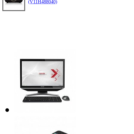
(V11H488040)