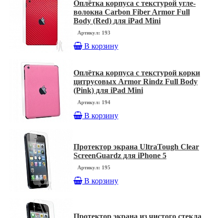
Оплётка корпуса с текстурой угле-
волокна Carbon Fiber Armor Full
Body (Red) для iPad Mini
Артикул: 193
В корзину
Оплётка корпуса с текстурой корки
цитрусовых Armor Rindz Full Body
(Pink) для iPad Mini
Артикул: 194
В корзину
Протектор экрана UltraTough Clear
ScreenGuardz для iPhone 5
Артикул: 195
В корзину
Протектор экрана из чистого стекла