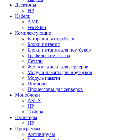
Десктопы
HP
Кабели
AMP
WireSlim
Комплектующие
Батареи для ноутбуков
Блоки питания
Блоки питания для ноутбуков
Графические Платы
Детали
Жесткие диски для серверов
Модули памяти для ноутбуков
Модуль памяти
Приводы
Процессоры для серверов
Моноблоки
ASUS
HP
Toshiba
Принтеры
HP
Программы
Антивирусы
Бухгалтерские