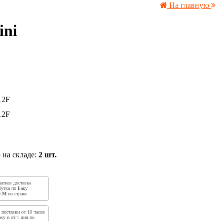
На главную
ini
12F
12F
 на складе:
2 шт.
латная доставка
бутка по Баку
0
M
по стране
 поставки от 10 часов
ку и от 1 дня по