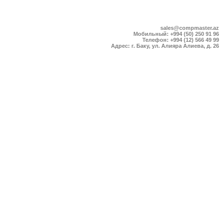
sales@compmaster.az
Мобильный: +994 (50) 250 91 96
Телефон: +994 (12) 566 49 99
Адрес: г. Баку, ул. Алияра Алиева, д. 26