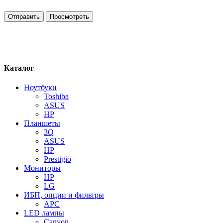
Каталог
Ноутбуки
Toshiba
ASUS
HP
Планшеты
3Q
ASUS
HP
Prestigio
Мониторы
HP
LG
ИБП, опции и фильтры
APC
LED лампы
Canyon