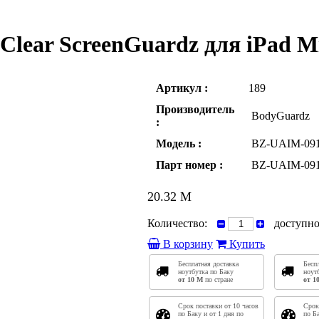
Clear ScreenGuardz для iPad M
Артикул :
189
Производитель
BodyGuardz
:
Модель :
BZ-UAIM-09
Парт номер :
BZ-UAIM-09
20.32
M
Количество:
доступно
В корзину
Купить
Бесплатная доставка
Бесп
ноутбутка по Баку
ноут
от 10
M
по стране
от 1
Срок поставки от 10 часов
Срок
по Баку и от 1 дня по
по Ба