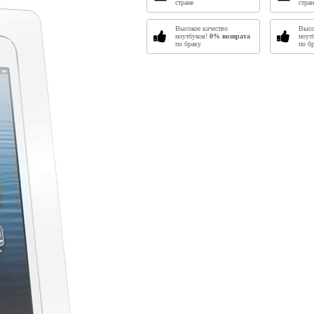
стране
стран
Высокое качество
Высо
ноутбуков!
0% возврата
ноут
по браку
по б