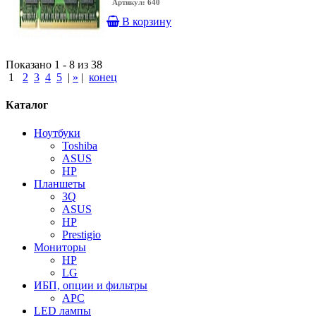
Артикул: 640
В корзину
Показано 1 - 8 из 38
1
2
3
4
5
|
»
|
конец
Каталог
Ноутбуки
Toshiba
ASUS
HP
Планшеты
3Q
ASUS
HP
Prestigio
Мониторы
HP
LG
ИБП, опции и фильтры
APC
LED лампы