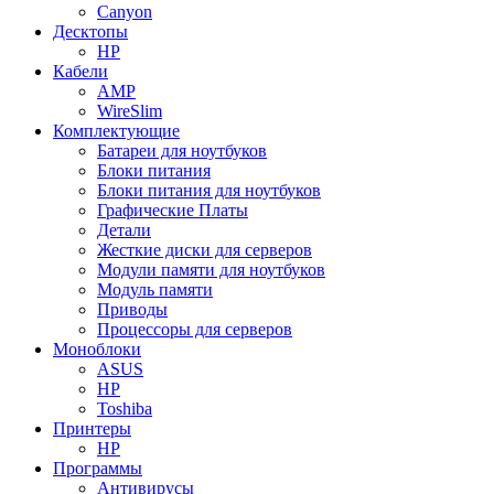
Canyon
Десктопы
HP
Кабели
AMP
WireSlim
Комплектующие
Батареи для ноутбуков
Блоки питания
Блоки питания для ноутбуков
Графические Платы
Детали
Жесткие диски для серверов
Модули памяти для ноутбуков
Модуль памяти
Приводы
Процессоры для серверов
Моноблоки
ASUS
HP
Toshiba
Принтеры
HP
Программы
Антивирусы