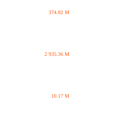
374.82
M
2 935.36
M
10.17
M