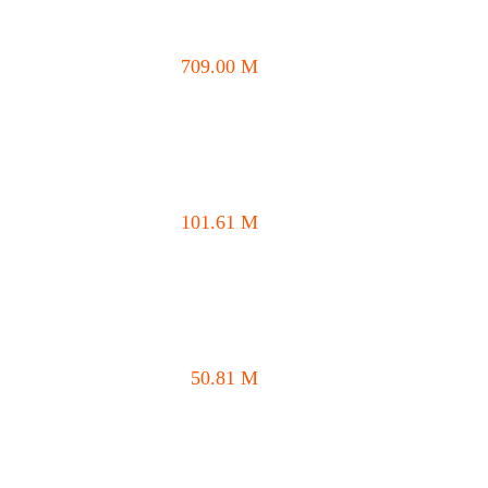
709.00
M
101.61
M
50.81
M