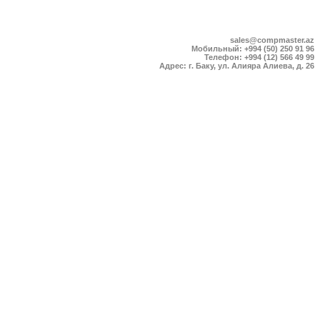
sales@compmaster.az
Мобильный: +994 (50) 250 91 96
Телефон: +994 (12) 566 49 99
Адрес: г. Баку, ул. Алияра Алиева, д. 26