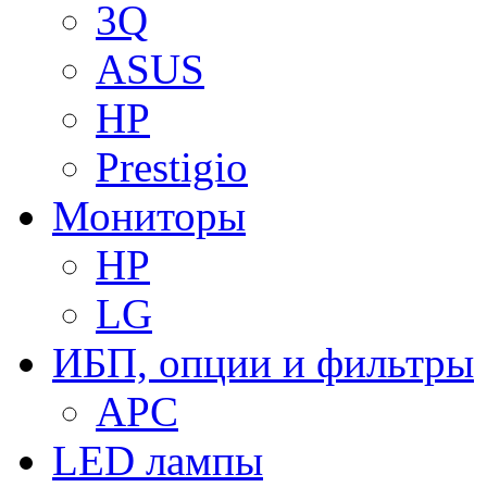
3Q
ASUS
HP
Prestigio
Мониторы
HP
LG
ИБП, опции и фильтры
APC
LED лампы