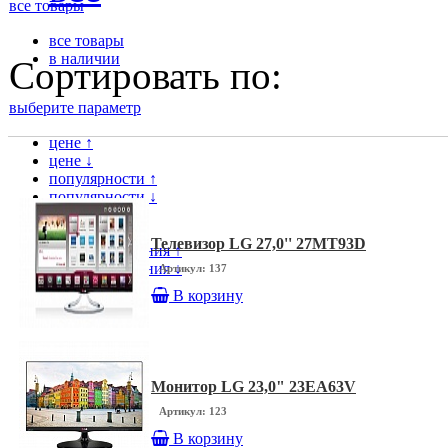
все товары
все товары
в наличии
Сортировать по:
выберите параметр
цене ↑
цене ↓
популярности ↑
популярности ↓
модели ↑
модели ↓
Телевизор LG 27,0'' 27MT93D
дате поступления ↑
дате поступления ↓
Артикул: 137
В корзину
Монитор LG 23,0" 23EA63V
Артикул: 123
В корзину