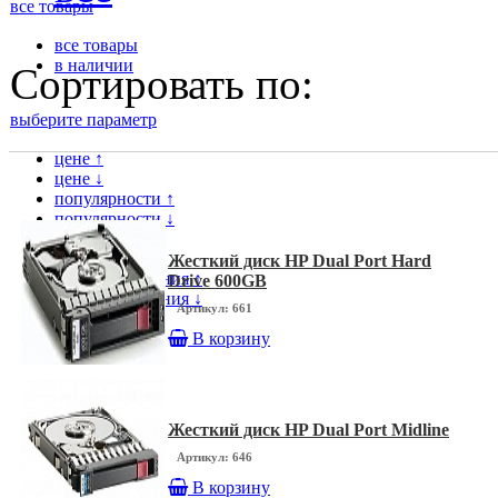
все товары
все товары
в наличии
Сортировать по:
выберите параметр
цене ↑
цене ↓
популярности ↑
популярности ↓
модели ↑
модели ↓
Жесткий диск HP Dual Port Hard
дате поступления ↑
Drive 600GB
дате поступления ↓
Артикул: 661
В корзину
Жесткий диск HP Dual Port Midline
Артикул: 646
В корзину