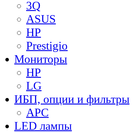
3Q
ASUS
HP
Prestigio
Мониторы
HP
LG
ИБП, опции и фильтры
APC
LED лампы