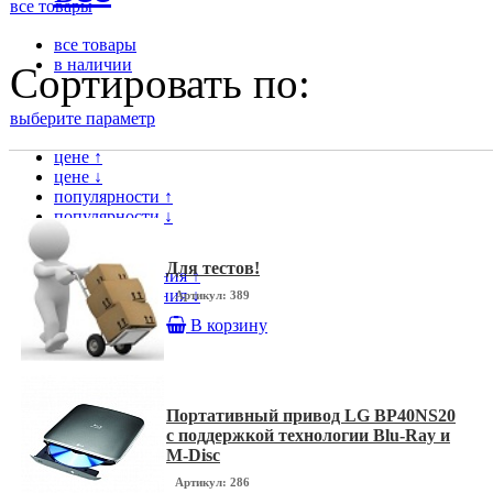
все товары
все товары
в наличии
Сортировать по:
выберите параметр
цене ↑
цене ↓
популярности ↑
популярности ↓
модели ↑
модели ↓
Для тестов!
дате поступления ↑
дате поступления ↓
Артикул: 389
В корзину
Портативный привод LG BP40NS20
с поддержкой технологии Blu-Ray и
M-Disc
Артикул: 286