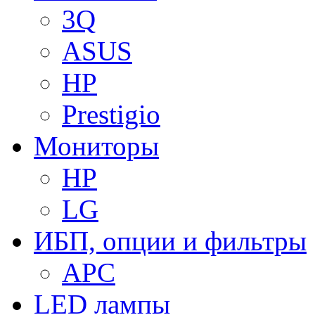
3Q
ASUS
HP
Prestigio
Мониторы
HP
LG
ИБП, опции и фильтры
APC
LED лампы