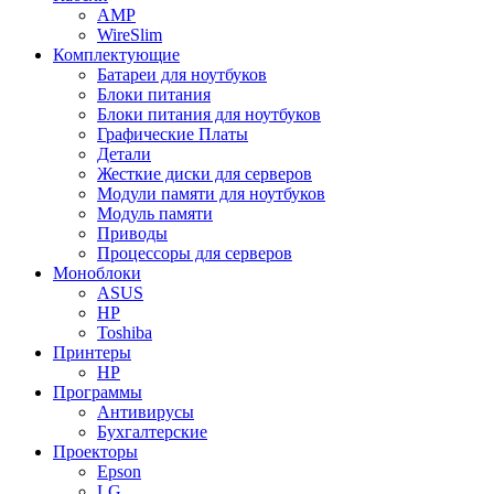
AMP
WireSlim
Комплектующие
Батареи для ноутбуков
Блоки питания
Блоки питания для ноутбуков
Графические Платы
Детали
Жесткие диски для серверов
Модули памяти для ноутбуков
Модуль памяти
Приводы
Процессоры для серверов
Моноблоки
ASUS
HP
Toshiba
Принтеры
HP
Программы
Антивирусы
Бухгалтерские
Проекторы
Epson
LG