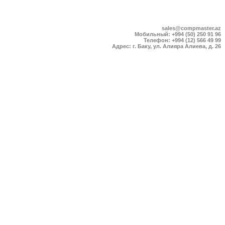
sales@compmaster.az
Мобильный: +994 (50) 250 91 96
Телефон: +994 (12) 566 49 99
Адрес: г. Баку, ул. Алияра Алиева, д. 26