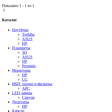
Показано 1 - 1 из 1
1
Каталог
Ноутбуки
Toshiba
ASUS
HP
Планшеты
3Q
ASUS
HP
Prestigio
Мониторы
HP
LG
ИБП, опции и фильтры
APC
LED лампы
Canyon
Десктопы
HP
Кабели