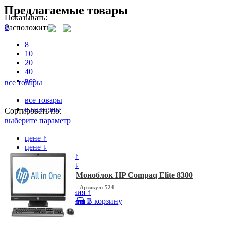
Предлагаемые товары
Показывать:
8
Расположить
8
10
20
40
все
все товары
все товары
в наличии
Сортировать по:
выберите параметр
цене ↑
цене ↓
популярности ↑
популярности ↓
модели ↑
Моноблок HP Compaq Elite 8300
модели ↓
Артикул: 524
дате поступления ↑
дате поступления ↓
В корзину