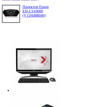
Проектор Epson
EH-LS10000
(V11H488040)