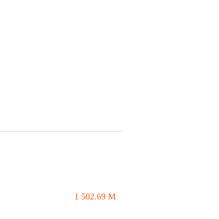
1 502.69
M