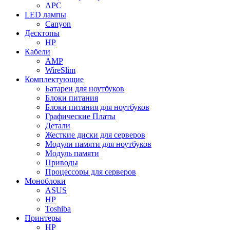
APC
LED лампы
Canyon
Десктопы
HP
Кабели
AMP
WireSlim
Комплектующие
Батареи для ноутбуков
Блоки питания
Блоки питания для ноутбуков
Графические Платы
Детали
Жесткие диски для серверов
Модули памяти для ноутбуков
Модуль памяти
Приводы
Процессоры для серверов
Моноблоки
ASUS
HP
Toshiba
Принтеры
HP