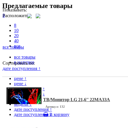
Предлагаемые товары
Показывать:
8
Расположить
8
10
20
40
все
все товары
все товары
в наличии
Сортировать по:
дате поступления ↑
цене ↑
цене ↓
популярности ↑
популярности ↓
модели ↑
ТВ/Монитор LG 21,6'' 22MA33A
модели ↓
Артикул: 132
дате поступления ↑
дате поступления ↓
В корзину