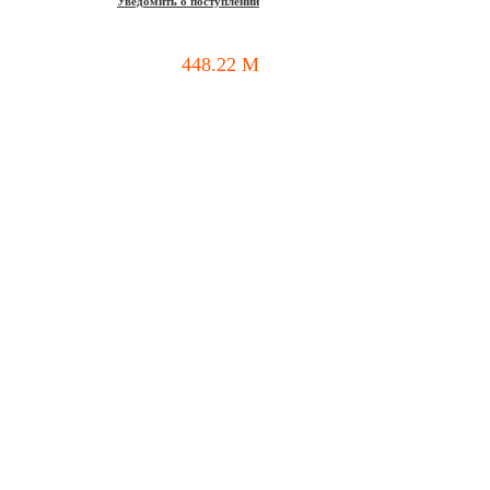
Уведомить о поступлении
448.22
M