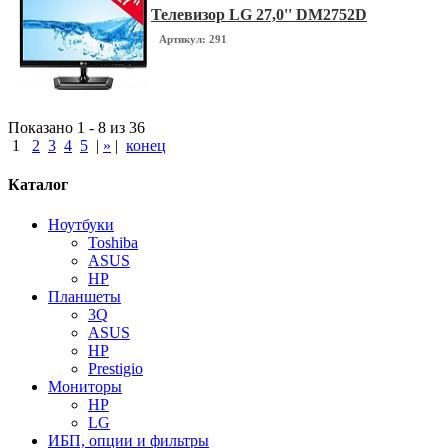
Телевизор LG 27,0'' DM2752D
Артикул: 291
Показано 1 - 8 из 36
1
2
3
4
5
|
»
|
конец
Каталог
Ноутбуки
Toshiba
ASUS
HP
Планшеты
3Q
ASUS
HP
Prestigio
Мониторы
HP
LG
ИБП, опции и фильтры