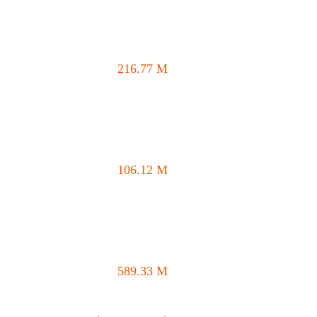
216.77
M
106.12
M
589.33
M