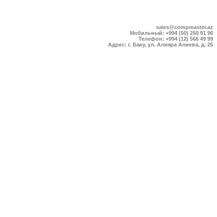
sales@compmaster.az
Мобильный: +994 (50) 250 91 96
Телефон: +994 (12) 566 49 99
Адрес: г. Баку, ул. Алияра Алиева, д. 26