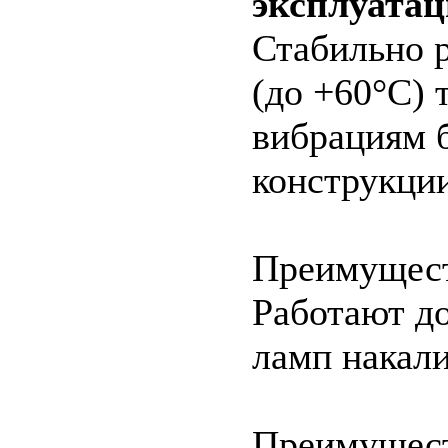
эксплуатац
Стабильно 
(до +60°C) 
вибрациям б
конструкци
Преимущес
Работают д
ламп накали
Преимущес