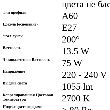
цвета не бл
Тип профиля
A60
Цоколь (основание)
E27
Угол лучей
200°
Ваттность
13.5 W
Эквивалентная Ваттность
75 W
Напряжение
220 - 240 V
Выдача света
1055 lm
Коррелированная Цветовая
2700 K
Температура
Индекс цветопередачи
> 80 Ra