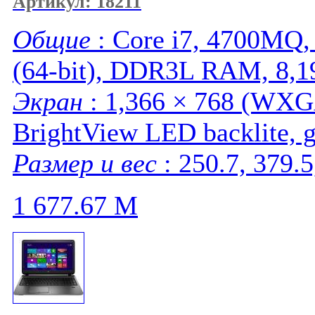
Артикул: 18211
Общие
: Core i7, 4700MQ,
(64-bit), DDR3L RAM, 8,1
Экран
: 1,366 × 768 (WXG
BrightView LED backlite, g
Размер и вес
: 250.7, 379.5
1 677.67
M