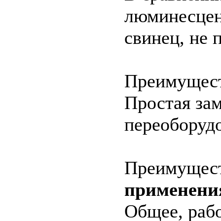
люминесцен
свинец, не 
Преимущес
Простая за
переоборуд
Преимущес
применени
Общее, рабо