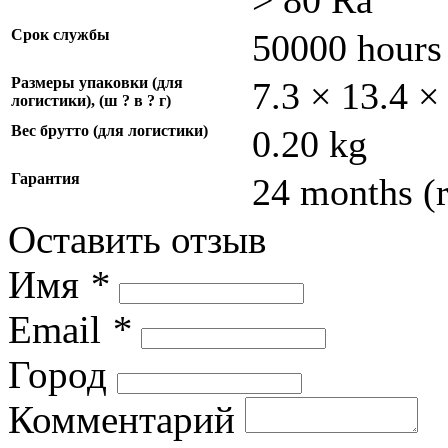
Срок службы
50000 hours
Размеры упаковки (для
7.3 × 13.4 ×
логистики), (ш ? в ? г)
Вес брутто (для логистики)
0.20 kg
Гарантия
24 months (
Оставить отзыв
Имя
*
Email
*
Город
Комментарий