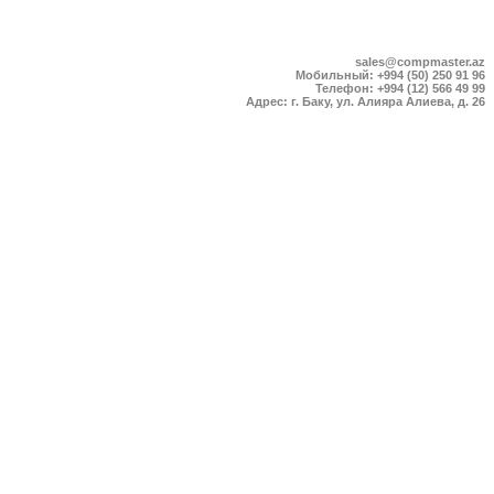
sales@compmaster.az
Мобильный: +994 (50) 250 91 96
Телефон: +994 (12) 566 49 99
Адрес: г. Баку, ул. Алияра Алиева, д. 26