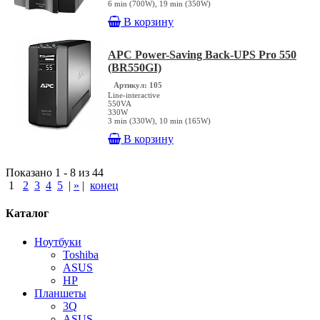
6 min (700W), 19 min (350W)
В корзину
APC Power-Saving Back-UPS Pro 550
(BR550GI)
Артикул: 105
Line-interactive
550VA
330W
3 min (330W), 10 min (165W)
В корзину
Показано 1 - 8 из 44
1
2
3
4
5
|
»
|
конец
Каталог
Ноутбуки
Toshiba
ASUS
HP
Планшеты
3Q
ASUS