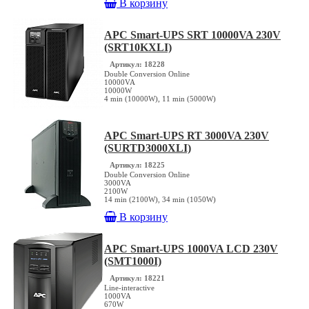
В корзину
APC Smart-UPS SRT 10000VA 230V
(SRT10KXLI)
Артикул: 18228
Double Conversion Online
10000VA
10000W
4 min (10000W), 11 min (5000W)
APC Smart-UPS RT 3000VA 230V
(SURTD3000XLI)
Артикул: 18225
Double Conversion Online
3000VA
2100W
14 min (2100W), 34 min (1050W)
В корзину
APC Smart-UPS 1000VA LCD 230V
(SMT1000I)
Артикул: 18221
Line-interactive
1000VA
670W