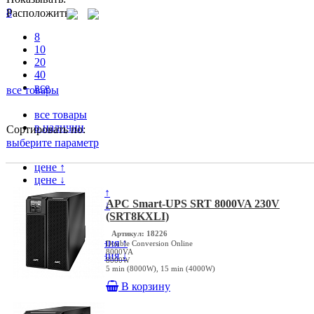
8
Расположить
8
10
20
40
все
все товары
все товары
в наличии
Сортировать по:
выберите параметр
цене ↑
цене ↓
популярности ↑
APC Smart-UPS SRT 8000VA 230V
популярности ↓
(SRT8KXLI)
модели ↑
модели ↓
Артикул: 18226
дате поступления ↑
Double Conversion Online
8000VA
дате поступления ↓
8000W
5 min (8000W), 15 min (4000W)
В корзину