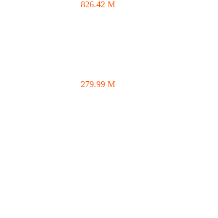
826.42
M
279.99
M