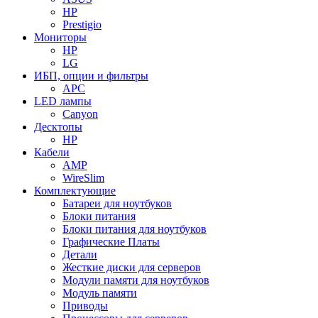
HP
Prestigio
Мониторы
HP
LG
ИБП, опции и фильтры
APC
LED лампы
Canyon
Десктопы
HP
Кабели
AMP
WireSlim
Комплектующие
Батареи для ноутбуков
Блоки питания
Блоки питания для ноутбуков
Графические Платы
Детали
Жесткие диски для серверов
Модули памяти для ноутбуков
Модуль памяти
Приводы