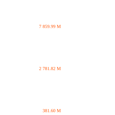
7 859.99
M
2 781.82
M
381.60
M