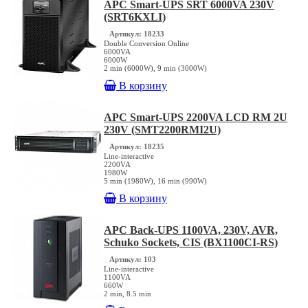
APC Smart-UPS SRT 6000VA 230V
(SRT6KXLI)
Артикул: 18233
Double Conversion Online
6000VA
6000W
2 min (6000W), 9 min (3000W)
В корзину
APC Smart-UPS 2200VA LCD RM 2U
230V (SMT2200RMI2U)
Артикул: 18235
Line-interactive
2200VA
1980W
5 min (1980W), 16 min (990W)
В корзину
APC Back-UPS 1100VA, 230V, AVR,
Schuko Sockets, CIS (BX1100CI-RS)
Артикул: 103
Line-interactive
1100VA
660W
2 min, 8.5 min