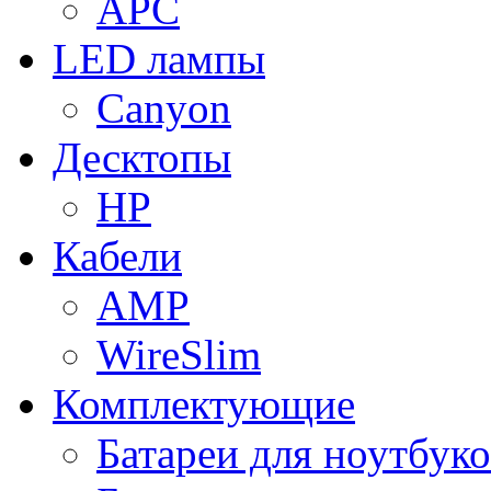
APC
LED лампы
Canyon
Десктопы
HP
Кабели
AMP
WireSlim
Комплектующие
Батареи для ноутбуко