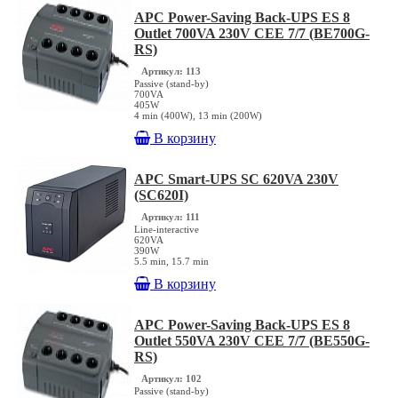
APC Power-Saving Back-UPS ES 8
Outlet 700VA 230V CEE 7/7 (BE700G-
RS)
Артикул: 113
Passive (stand-by)
700VA
405W
4 min (400W), 13 min (200W)
В корзину
APC Smart-UPS SC 620VA 230V
(SC620I)
Артикул: 111
Line-interactive
620VA
390W
5.5 min, 15.7 min
В корзину
APC Power-Saving Back-UPS ES 8
Outlet 550VA 230V CEE 7/7 (BE550G-
RS)
Артикул: 102
Passive (stand-by)