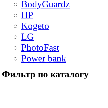
BodyGuardz
HP
Kogeto
LG
PhotoFast
Power bank
Фильтр по каталогу