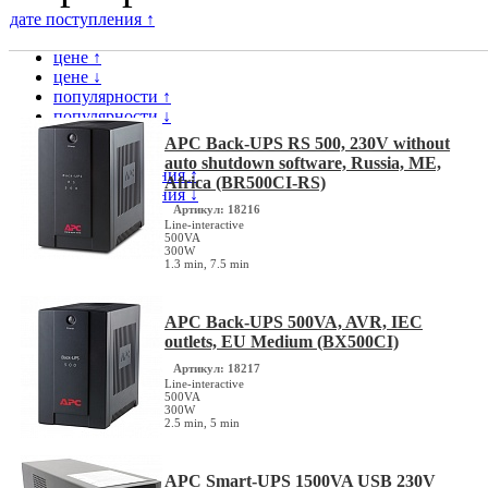
дате поступления ↑
цене ↑
цене ↓
популярности ↑
популярности ↓
модели ↑
APC Back-UPS RS 500, 230V without
модели ↓
auto shutdown software, Russia, ME,
дате поступления ↑
Africa (BR500CI-RS)
дате поступления ↓
Артикул: 18216
Line-interactive
500VA
300W
1.3 min, 7.5 min
APC Back-UPS 500VA, AVR, IEC
outlets, EU Medium (BX500CI)
Артикул: 18217
Line-interactive
500VA
300W
2.5 min, 5 min
APC Smart-UPS 1500VA USB 230V