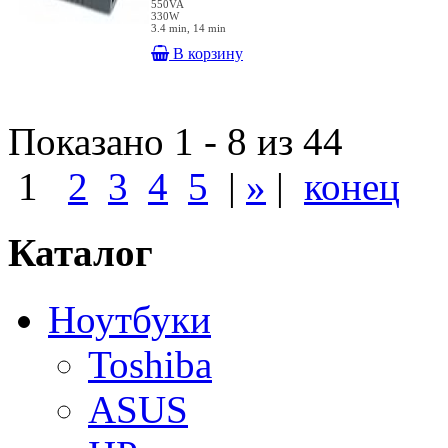
550VA
330W
3.4 min, 14 min
В корзину
Показано 1 - 8 из 44
1
2
3
4
5
|
»
|
конец
Каталог
Ноутбуки
Toshiba
ASUS