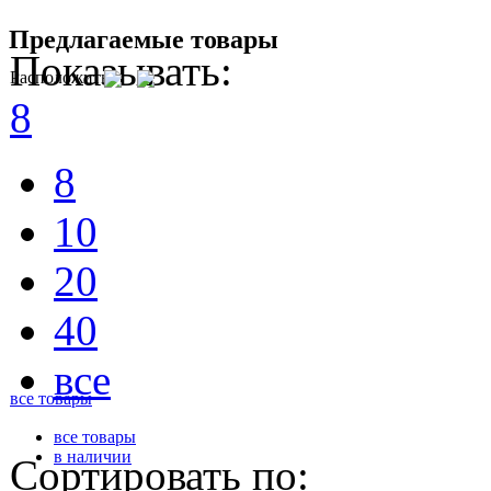
Предлагаемые товары
Показывать:
Расположить
8
8
10
20
40
все
все товары
все товары
в наличии
Сортировать по: