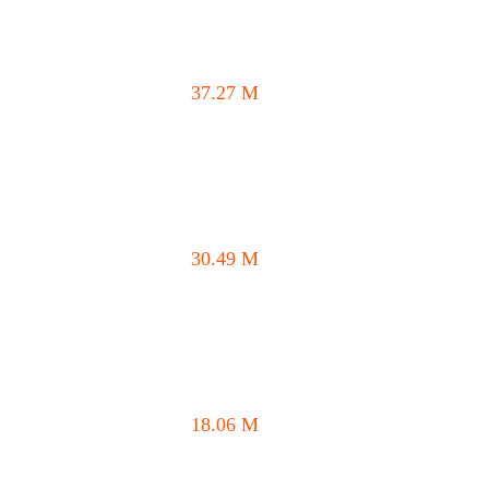
37.27
M
30.49
M
18.06
M