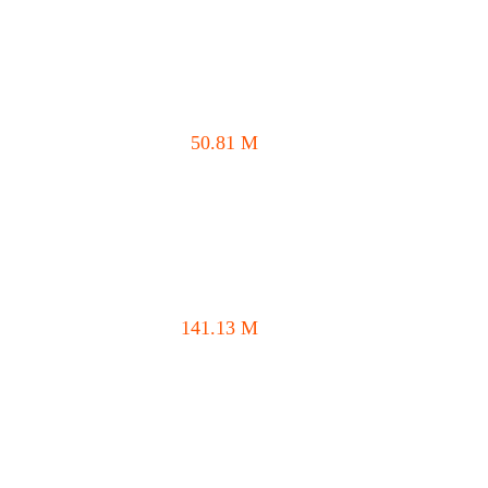
50.81
M
141.13
M