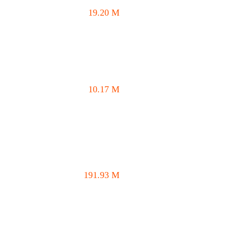
19.20
M
10.17
M
191.93
M