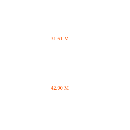
31.61
M
42.90
M