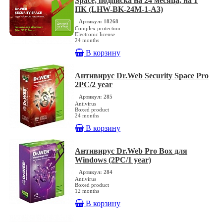
Space, подписка на 24 месяца, на 1
ПК (LHW-BK-24M-1-A3)
Артикул: 18268
Complex protection
Electronic license
24 months
В корзину
Антивирус Dr.Web Security Space Pro
2PC/2 year
Артикул: 285
Antivirus
Boxed product
24 months
В корзину
Антивирус Dr.Web Pro Box для
Windows (2PC/1 year)
Артикул: 284
Antivirus
Boxed product
12 months
В корзину