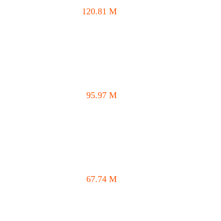
120.81
M
95.97
M
67.74
M