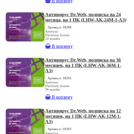
В корзину
Антивирус Dr.Web, подписка на 24
месяца, на 1 ПК (LHW-AK-24M-1-A3)
Артикул: 18288
Antivirus
Electronic license
24 months
В корзину
Антивирус Dr.Web, подписка на 36
месяцев, на 1 ПК (LHW-AK-36M-1-
A3)
Артикул: 18293
Antivirus
Electronic license
36 months
В корзину
Антивирус Dr.Web, подписка на 12
месяцев, на 1 ПК (LHW-AK-12M-1-
A3)
Артикул: 18283
Antivirus