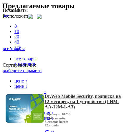
Предлагаемые товары
Показывать:
все
Расположить
8
10
20
40
все
все товары
все товары
в наличии
Сортировать по:
выберите параметр
цене ↑
цене ↓
популярности ↑
Dr.Web Mobile Security, подписка на
популярности ↓
12 месяцев, на 1 устройство (LHM-
модели ↑
AA-12M-1-A3)
модели ↓
дате поступления ↑
Артикул: 18298
дате поступления ↓
Mobile security
Electronic license
12 months