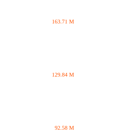
163.71
M
129.84
M
92.58
M