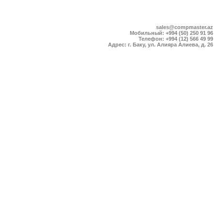
sales@compmaster.az
Мобильный: +994 (50) 250 91 96
Телефон: +994 (12) 566 49 99
Адрес: г. Баку, ул. Алияра Алиева, д. 26