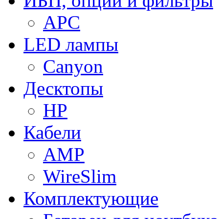
ИБП, опции и фильтры
APC
LED лампы
Canyon
Десктопы
HP
Кабели
AMP
WireSlim
Комплектующие