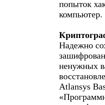
попыток хак
компьютер.
Криптограф
Надежно со
зашифрован
ненужных в
восстановле
Atlansys Ba
«Программн