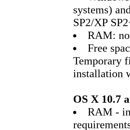
systems) an
SP2/XP SP2+
RAM: not
Free spac
Temporary fi
installation 
ОS X 10.7 a
RAM - in
requirements