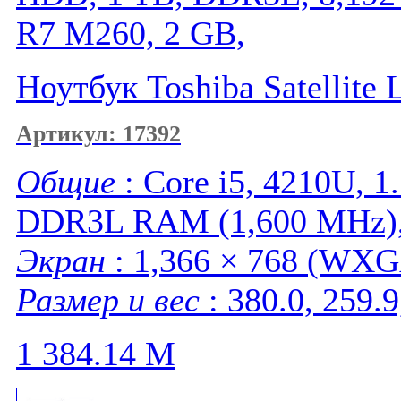
R7 M260, 2 GB,
Ноутбук Toshiba Satellit
Артикул: 17392
Общие
: Core i5, 4210U, 
DDR3L RAM (1,600 MHz), 
Экран
: 1,366 × 768 (WXGA
Размер и вес
: 380.0, 259.9
1 384.14
M