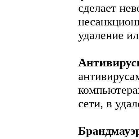
сделает не
несанкцион
удаление и
Антивирусн
антивируса
компьютера
сети, в уда
Брандмауэ