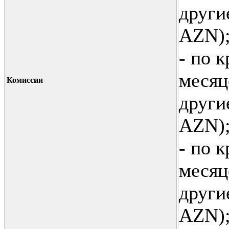
други
AZN)
- по 
месяц
Комиссии
други
AZN)
- по 
месяц
други
AZN)