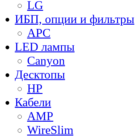
LG
ИБП, опции и фильтры
APC
LED лампы
Canyon
Десктопы
HP
Кабели
AMP
WireSlim