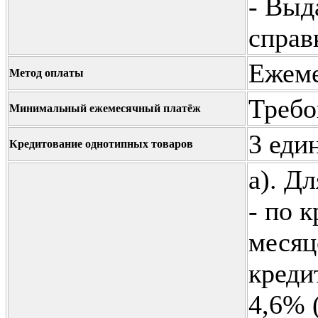
- Выд
справ
Ежеме
Метод оплаты
Требо
Минимальный ежемесячный платёж
3 еди
Кредитование однотипных товаров
а). Д
- по 
месяц
креди
4,6% 