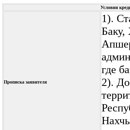
Условия кре
1). С
Баку,
Апшер
админ
где б
2). Д
Прописка заявителя
терри
Респу
Нахчы