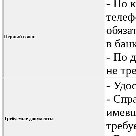
- По 
телеф
обяза
Первый взнос
в бан
- По 
не тр
- Удо
- Спр
имевш
Требуемые документы
требу