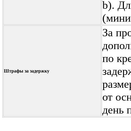
b). Д
(мини
За пр
допол
по кр
задер
Штрафы за задержку
разме
от ос
день 