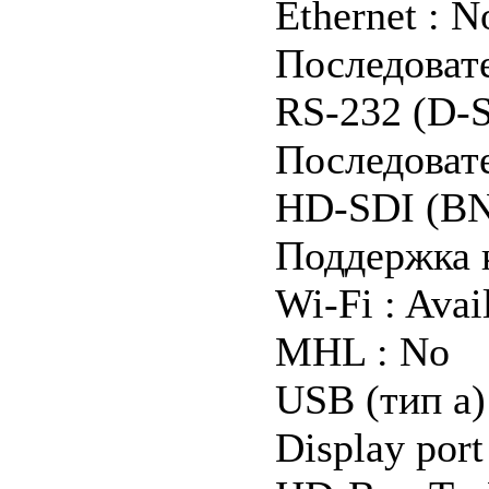
Ethernet : N
Последоват
RS-232 (D-S
Последоват
HD-SDI (BN
Поддержка 
Wi-Fi : Avai
MHL : No
USB (тип а) 
Displаy port