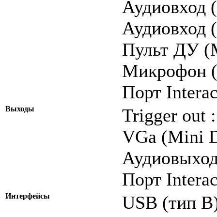
Аудиовход (
Аудиовход (
Пульт ДУ (M
Микрофон (M
Порт Interаc
Выходы
Trigger out 
VGа (Mini D
Аудиовыход 
Порт Interаc
Интерфейсы
USB (тип B)