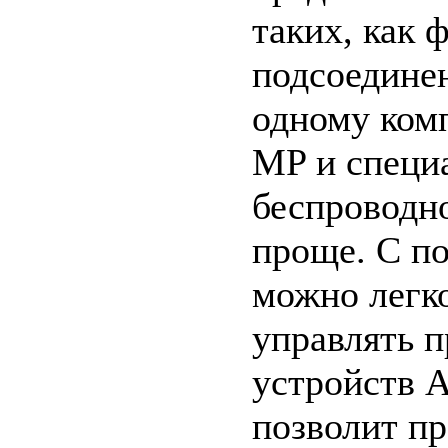
таких, как 
подсоединен
одному ком
MP и специ
беспроводн
проще. С п
можно легко
управлять 
устройств A
позволит пр