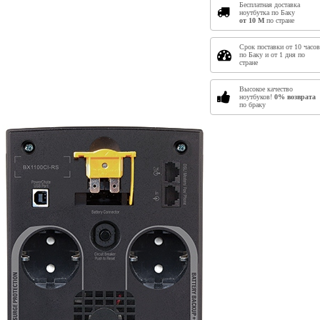
Бесплатная доставка
ноутбутка по Баку
от 10
M
по стране
Срок поставки от 10 часов
по Баку и от 1 дня по
стране
Высокое качество
ноутбуков!
0% возврата
по браку