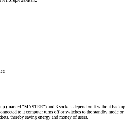
я и потери данных.
et)
kup (marked "MASTER") and 3 sockets depend on it without backup
ected to it computer turns off or switches to the standby mode or
ckets, thereby saving energy and money of users.