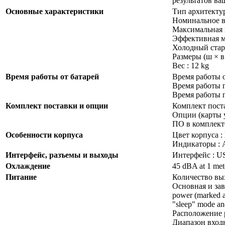
результатов ва
Основные характеристики
Тип архитектуры
Номинальное в
Максимальная 
Эффективная м
Холодный старт
Размеры (ш × в 
Вес : 12 kg
Время работы от батарей
Время работы 
Время работы п
Время работы п
Комплект поставки и опции
Комплект поста
Опции (карты 
ПО в комплекте :
Особенности корпуса
Цвет корпуса :
Индикаторы : A
Интерфейс, разъемы и выходы
Интерфейс : US
Охлаждение
45 dBA at 1 mete
Питание
Количество выхо
Основная и зави
power (marked a
"sleep" mode and
Расположение ро
Диапазон вход