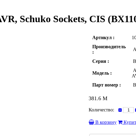
VR, Schuko Sockets, CIS (BX11
Артикул :
1
Производитель
AP
:
Серия :
B
A
Модель :
A
Парт номер :
B
381.6
M
Количество:
В корзину
Купит