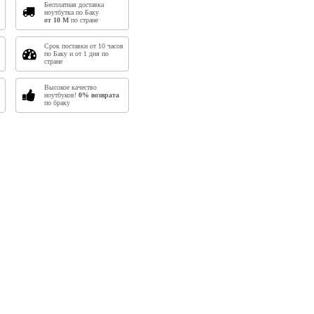
Бесплатная доставка
ноутбутка по Баку
от 10
M
по стране
Срок поставки от 10 часов
по Баку и от 1 дня по
стране
Высокое качество
ноутбуков!
0% возврата
по браку