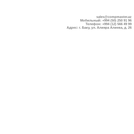
sales@compmaster.az
Мобильный: +994 (50) 250 91 96
Телефон: +994 (12) 566 49 99
Адрес: г. Баку, ул. Алияра Алиева, д. 26