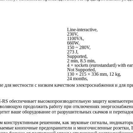
Line-interactive,
230V,
1100VA,
660W,
150 ~ 280V,
273 J,
Supported,
2 min, 8.5 min,
4 × sockets (eurostandard) with e
Not Supported,
130 × 215 × 336 mm, 12 kg,
24 months,
е для местности с низким качеством электроснабжения и для п
.
RS обеспечивает высокопроизводительную защиту компьютерных
зволяющую продолжить работу при отключениях энергоснабжени
щитит ваше оборудование от разрушительных скачков и перепадо
им конструктивным решениям, как звуковые сигналы, индикаторы
ваемые кнопочные предохранители и многочисленные розетки,