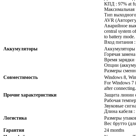
КПД : 97% at ful
Максимальная э
Тип выходного с
AVR (Авторегул
Аварийное выклю
central system o
to battery mode.
Вход питания :
Аккумуляторы
Аккумуляторы :
Горячая замена
Время зарядки б
Опции (аккуму
Размеры сменно
Совместимость
Windows 8, Wi
For Windows 7 it
after connecting.
Прочие характеристики
Защита линии с
Рабочая темпер
Звуковые сигнал
Длина кабеля :
Логистика
Размеры упаковк
Вес брутто (для
Гарантия
24 months