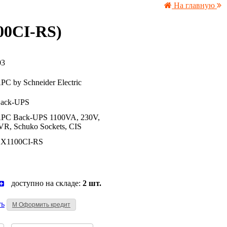
На главную
00CI-RS)
03
C by Schneider Electric
ack-UPS
PC Back-UPS 1100VA, 230V,
VR, Schuko Sockets, CIS
X1100CI-RS
доступно на складе:
2 шт.
ь
M
Оформить кредит