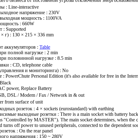
шего бизнеса от постоянной угрозы отключений энергоснабжени
 : Line-interactive
ыходное напряжение : 230V
выходная мощность : 1100VA
ощность : 660W
 : Supported
× г) : 130 × 215 × 336 mm
от аккумуляторов :
Table
ри полной нагрузке : 2 min
ри половинной нагрузке : 8.5 min
вки : CD, telephone cable
управления и мониторинга) : No
 PowerChute Personal Edition (it's also available for free in the Intern
 Black
C power, Replace Battery
B, DSL / Modem / Fax / Network in & out
r from surface of unit
дных розеток : 4 × sockets (eurostandard) with earthing
симые выходные розетки : There is a main socket with battery bac
s "Controlled by MASTER"). The main socket determines, when the conn
 turns off power to unused peripherals, connected to the dependent so
зеток : On the rear panel
ного напряжения : 150 ~ 280V