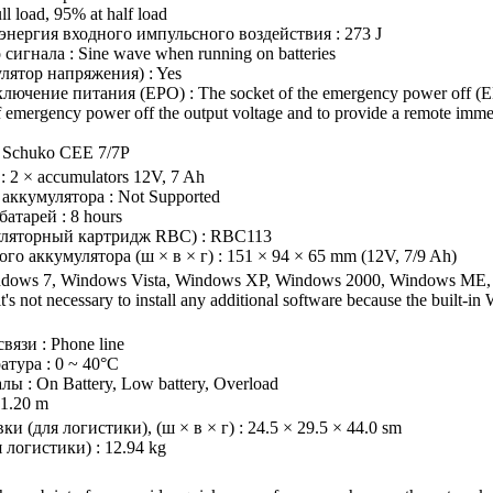
l load, 95% at half load
нергия входного импульсного воздействия : 273 J
игнала : Sine wave when running on batteries
ятор напряжения) : Yes
чение питания (EPO) : The socket of the emergency power off (EPO) 
f emergency power off the output voltage and to provide a remote imme
 Schuko CEE 7/7P
 2 × accumulators 12V, 7 Ah
 аккумулятора : Not Supported
атарей : 8 hours
ляторный картридж RBC) : RBC113
го аккумулятора (ш × в × г) : 151 × 94 × 65 mm (12V, 7/9 Ah)
ndows 7, Windows Vista, Windows XP, Windows 2000, Windows ME
's not necessary to install any additional software because the built-
вязи : Phone line
атура : 0 ~ 40°C
ы : On Battery, Low battery, Overload
 1.20 m
и (для логистики), (ш × в × г) : 24.5 × 29.5 × 44.0 sm
 логистики) : 12.94 kg