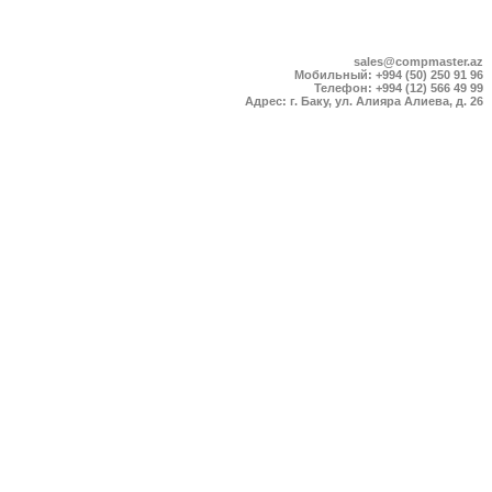
sales@compmaster.az
Мобильный: +994 (50) 250 91 96
Телефон: +994 (12) 566 49 99
Адрес: г. Баку, ул. Алияра Алиева, д. 26