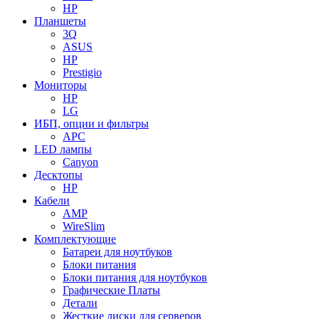
HP
Планшеты
3Q
ASUS
HP
Prestigio
Мониторы
HP
LG
ИБП, опции и фильтры
APC
LED лампы
Canyon
Десктопы
HP
Кабели
AMP
WireSlim
Комплектующие
Батареи для ноутбуков
Блоки питания
Блоки питания для ноутбуков
Графические Платы
Детали
Жесткие диски для серверов