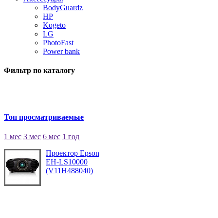
BodyGuardz
HP
Kogeto
LG
PhotoFast
Power bank
Фильтр по каталогу
Топ просматриваемые
1 мес
3 мес
6 мес
1 год
Проектор Epson
EH-LS10000
(V11H488040)