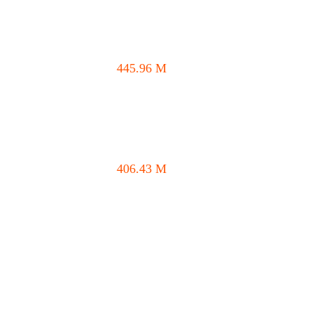
445.96
M
406.43
M