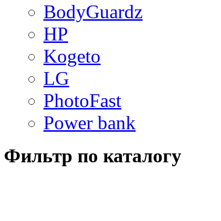
BodyGuardz
HP
Kogeto
LG
PhotoFast
Power bank
Фильтр по каталогу