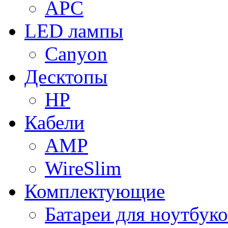
APC
LED лампы
Canyon
Десктопы
HP
Кабели
AMP
WireSlim
Комплектующие
Батареи для ноутбуко