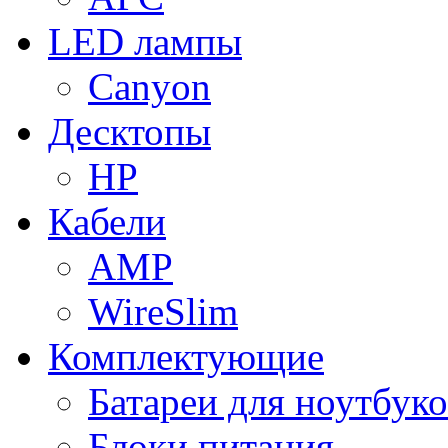
LED лампы
Canyon
Десктопы
HP
Кабели
AMP
WireSlim
Комплектующие
Батареи для ноутбуко
Блоки питания