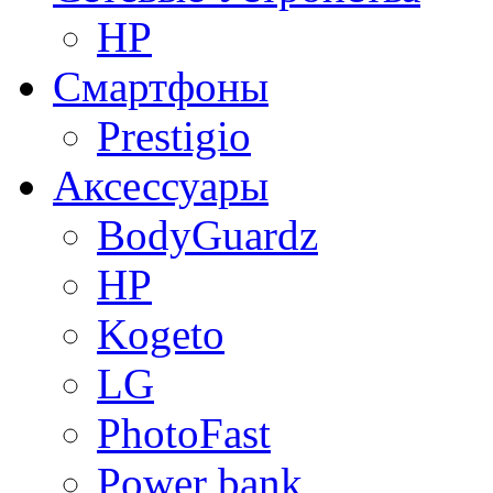
HP
Смартфоны
Prestigio
Аксессуары
BodyGuardz
HP
Kogeto
LG
PhotoFast
Power bank