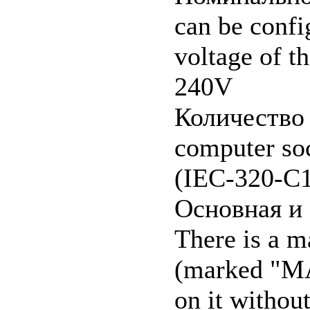
can be confi
voltage of t
240V
Количество 
computer so
(IEC-320-C
Основная и
There is a m
(marked "MA
on it withou