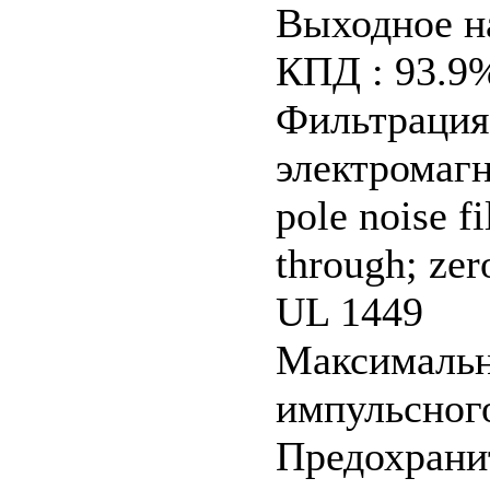
Выходное на
КПД : 93.9% 
Фильтрация
электромагн
pole noise f
through; zer
UL 1449
Максимальн
импульсного
Предохранит