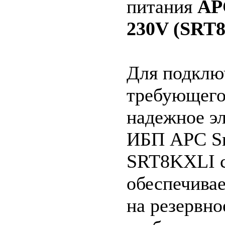
питания
AP
230V (SRT
Для подклю
требующего
надежное э
ИБП APC Sm
SRT8KXLI с
обеспечива
на резервно