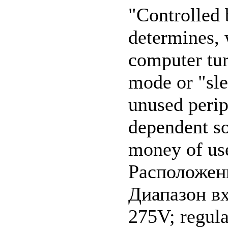
"Controlled
determines, 
computer tur
mode or "sle
unused perip
dependent so
money of use
Расположени
Диапазон вх
275V; regula