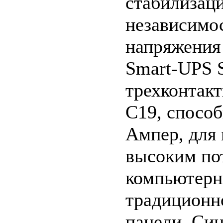
стабилизац
независимо
напряжения
Smart-UPS 
трехконтак
C19, спосо
Ампер, для
высоким по
компьютерн
традиционн
панели. Си