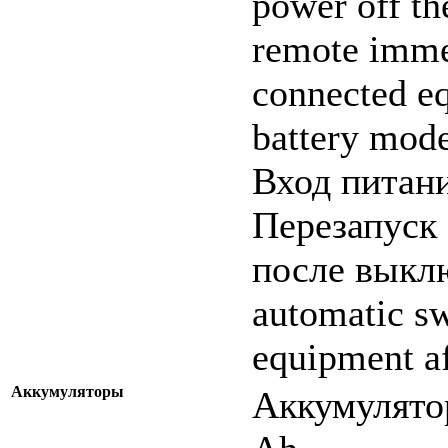
power off th
remote immed
connected eq
battery mode
Вход питани
Перезапуск
после выкл
automatic sw
equipment af
Аккумуляторы
Аккумулятор