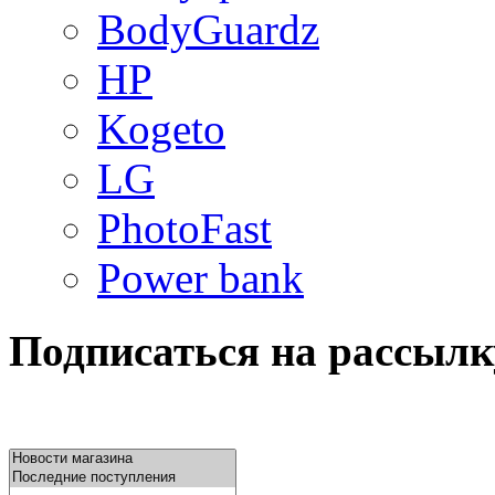
BodyGuardz
HP
Kogeto
LG
PhotoFast
Power bank
Подписаться на рассылк