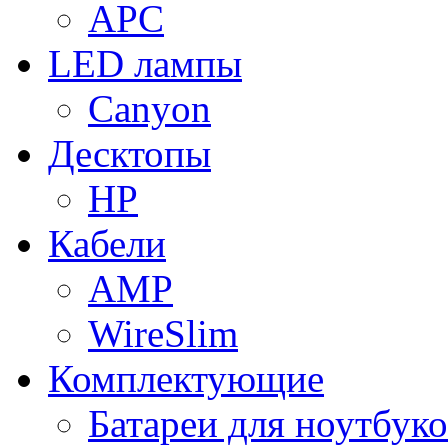
APC
LED лампы
Canyon
Десктопы
HP
Кабели
AMP
WireSlim
Комплектующие
Батареи для ноутбуко