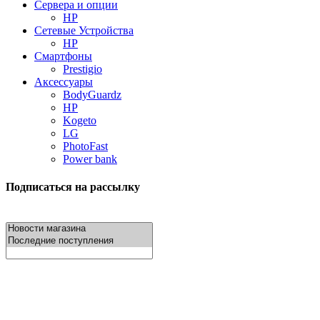
Сервера и опции
HP
Сетевые Устройства
HP
Смартфоны
Prestigio
Аксессуары
BodyGuardz
HP
Kogeto
LG
PhotoFast
Power bank
Подписаться на рассылку