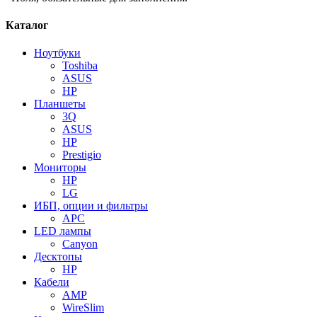
Каталог
Ноутбуки
Toshiba
ASUS
HP
Планшеты
3Q
ASUS
HP
Prestigio
Мониторы
HP
LG
ИБП, опции и фильтры
APC
LED лампы
Canyon
Десктопы
HP
Кабели
AMP
WireSlim