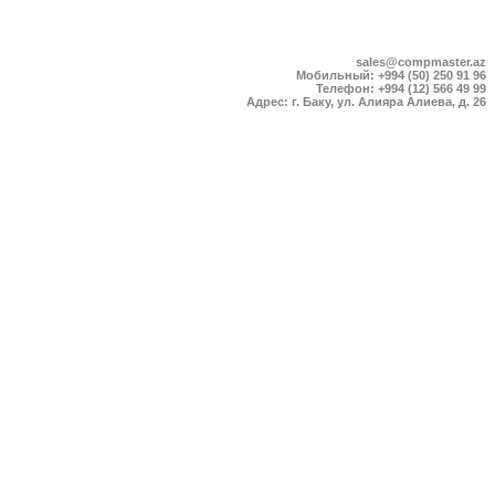
sales@compmaster.az
Мобильный: +994 (50) 250 91 96
Телефон: +994 (12) 566 49 99
Адрес: г. Баку, ул. Алияра Алиева, д. 26