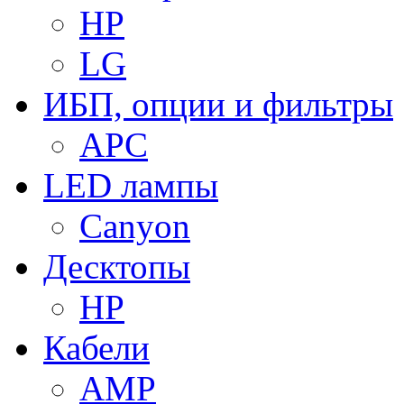
HP
LG
ИБП, опции и фильтры
APC
LED лампы
Canyon
Десктопы
HP
Кабели
AMP