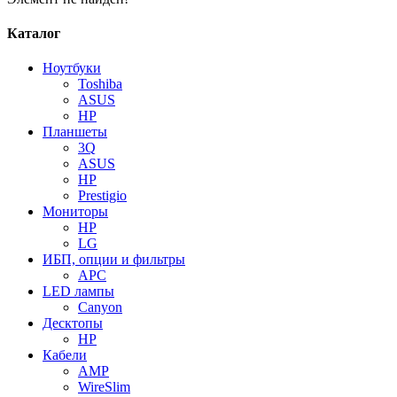
Каталог
Ноутбуки
Toshiba
ASUS
HP
Планшеты
3Q
ASUS
HP
Prestigio
Мониторы
HP
LG
ИБП, опции и фильтры
APC
LED лампы
Canyon
Десктопы
HP
Кабели
AMP
WireSlim