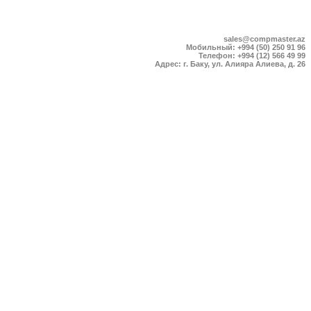
sales@compmaster.az
Мобильный: +994 (50) 250 91 96
Телефон: +994 (12) 566 49 99
Адрес: г. Баку, ул. Алияра Алиева, д. 26