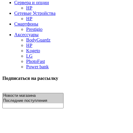
Сервера и опции
HP
Сетевые Устройства
HP
Смартфоны
Prestigio
Аксессуары
BodyGuardz
HP
Kogeto
LG
PhotoFast
Power bank
Подписаться на рассылку