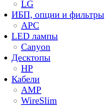
LG
ИБП, опции и фильтры
APC
LED лампы
Canyon
Десктопы
HP
Кабели
AMP
WireSlim