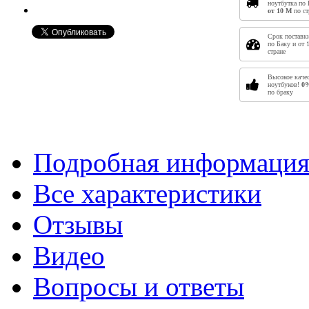
ноутбутка по 
от 10
M
по ст
Срок поставки
по Баку и от 
стране
Высокое каче
ноутбуков!
0%
по браку
Подробная информаци
Все характеристики
Отзывы
Видео
Вопросы и ответы