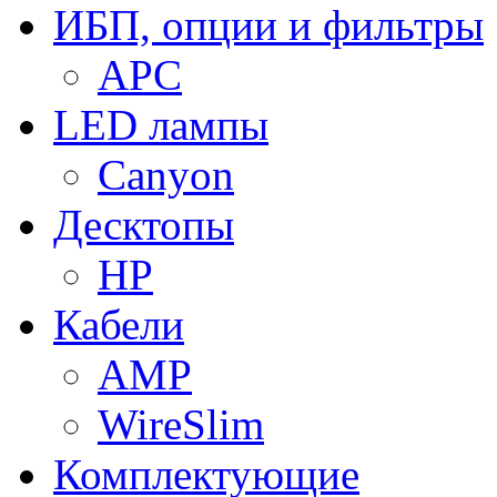
ИБП, опции и фильтры
APC
LED лампы
Canyon
Десктопы
HP
Кабели
AMP
WireSlim
Комплектующие