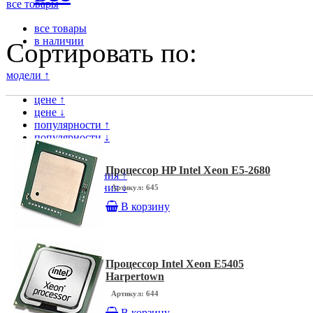
все товары
все товары
в наличии
Сортировать по:
модели ↑
цене ↑
цене ↓
популярности ↑
популярности ↓
модели ↑
модели ↓
Процессор HP Intel Xeon E5-2680
дате поступления ↑
дате поступления ↓
Артикул: 645
В корзину
Процессор Intel Xeon E5405
Harpertown
Артикул: 644
В корзину