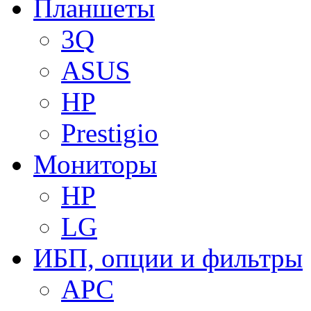
Планшеты
3Q
ASUS
HP
Prestigio
Мониторы
HP
LG
ИБП, опции и фильтры
APC