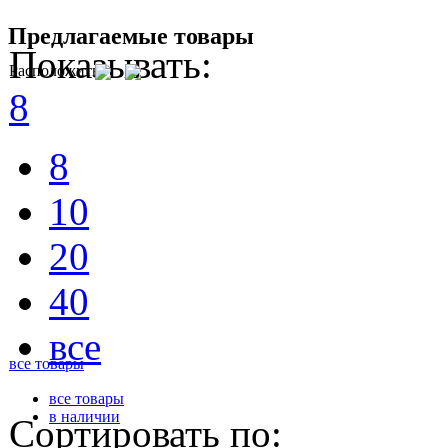
Предлагаемые товары
Показывать:
Расположить
8
8
10
20
40
все
все товары
все товары
в наличии
Сортировать по: