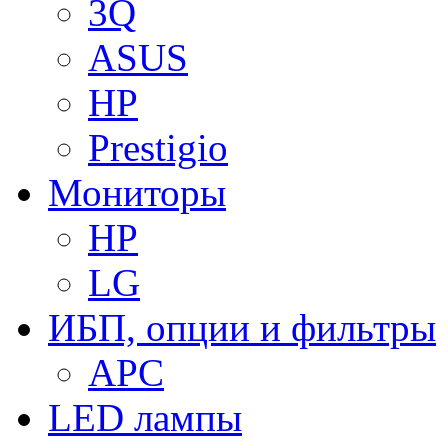
3Q
ASUS
HP
Prestigio
Мониторы
HP
LG
ИБП, опции и фильтры
APC
LED лампы