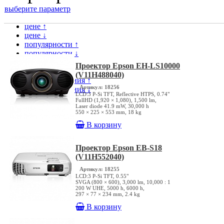
выберите параметр
цене ↑
цене ↓
популярности ↑
популярности ↓
модели ↑
Проектор Epson EH-LS10000
модели ↓
(V11H488040)
дате поступления ↑
Артикул: 18256
дате поступления ↓
LCD:3 P-Si TFT, Reflective HTPS, 0.74"
FullHD (1,920 × 1,080), 1,500 lm,
Laser diode 41.9 mW, 30,000 h
550 × 225 × 553 mm, 18 kg
В корзину
Проектор Epson EB-S18
(V11H552040)
Артикул: 18255
LCD:3 P-Si TFT, 0.55"
SVGA (800 × 600), 3,000 lm, 10,000 : 1
200 W UHE, 5000 h, 6000 h,
297 × 77 × 234 mm, 2.4 kg
В корзину