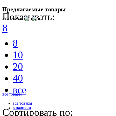
Предлагаемые товары
Показывать:
Расположить
8
8
10
20
40
все
все товары
все товары
в наличии
Сортировать по: