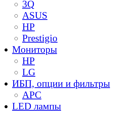
3Q
ASUS
HP
Prestigio
Мониторы
HP
LG
ИБП, опции и фильтры
APC
LED лампы