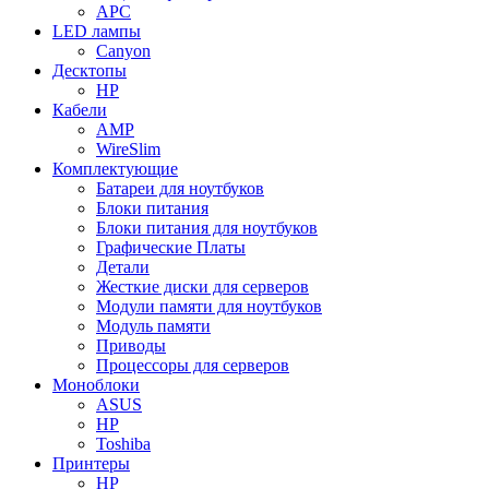
APC
LED лампы
Canyon
Десктопы
HP
Кабели
AMP
WireSlim
Комплектующие
Батареи для ноутбуков
Блоки питания
Блоки питания для ноутбуков
Графические Платы
Детали
Жесткие диски для серверов
Модули памяти для ноутбуков
Модуль памяти
Приводы
Процессоры для серверов
Моноблоки
ASUS
HP
Toshiba
Принтеры
HP