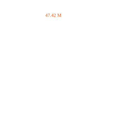
47.42
M