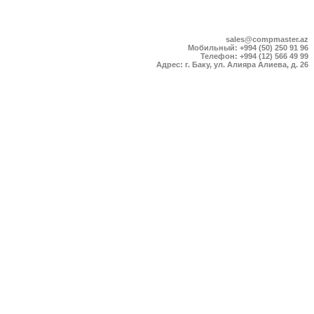
sales@compmaster.az
Мобильный: +994 (50) 250 91 96
Телефон: +994 (12) 566 49 99
Адрес: г. Баку, ул. Алияра Алиева, д. 26