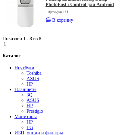
PhotoFast i-Control для Android
Артикул: 181
В корзину
Показано 1 - 8 из 8
1
Каталог
Ноутбуки
Toshiba
ASUS
HP
Планшеты
3Q
ASUS
HP
Prestigio
Мониторы
HP
LG
ИБП, опции и фильтры