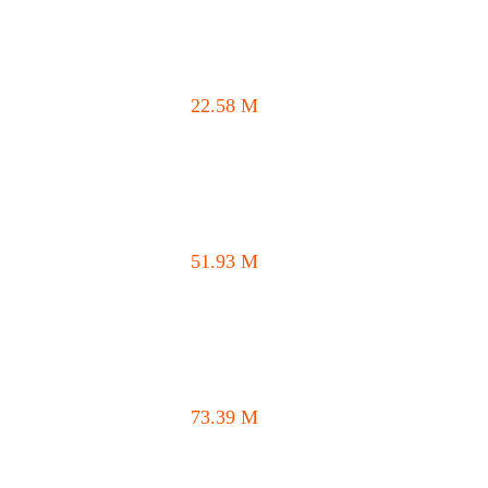
22.58
M
51.93
M
73.39
M