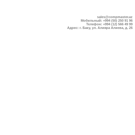
sales@compmaster.az
Мобильный: +994 (50) 250 91 96
Телефон: +994 (12) 566 49 99
Адрес: г. Баку, ул. Алияра Алиева, д. 26