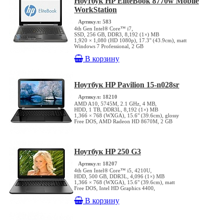
Ноутбук HP EliteBook 8770w Mobile
WorkStation
Артикул: 583
4th Gen Intel® Core™ i7,
SSD, 256 GB, DDR3, 8,192 (1×) MB
1,920 × 1,080 (HD 1080p), 17.3" (43.9cm), matt
Windows 7 Professional, 2 GB
В корзину
Ноутбук HP Pavilion 15-n028sr
Артикул: 18210
AMD A10, 5745M, 2.1 GHz, 4 MB,
HDD, 1 TB, DDR3L, 8,192 (1×) MB
1,366 × 768 (WXGA), 15.6" (39.6cm), glossy
Free DOS, AMD Radeon HD 8670M, 2 GB
Ноутбук HP 250 G3
Артикул: 18207
4th Gen Intel® Core™ i5, 4210U,
HDD, 500 GB, DDR3L, 4,096 (1×) MB
1,366 × 768 (WXGA), 15.6" (39.6cm), matt
Free DOS, Intel HD Graphics 4400,
В корзину