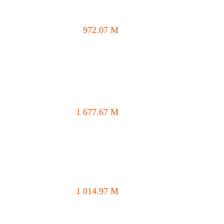
972.07
M
1 677.67
M
1 014.97
M