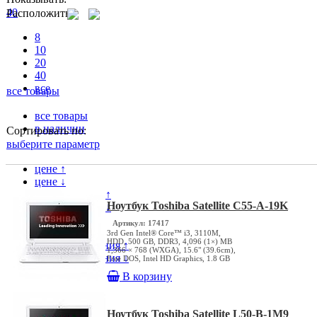
40
Расположить
8
10
20
40
все
все товары
все товары
в наличии
Сортировать по:
выберите параметр
цене ↑
цене ↓
популярности ↑
Ноутбук Toshiba Satellite C55-A-19K
популярности ↓
модели ↑
Артикул: 17417
модели ↓
3rd Gen Intel® Core™ i3, 3110M,
HDD, 500 GB, DDR3, 4,096 (1×) MB
дате поступления ↑
1,366 × 768 (WXGA), 15.6" (39.6cm),
дате поступления ↓
Free DOS, Intel HD Graphics, 1.8 GB
В корзину
Ноутбук Toshiba Satellite L50-B-1M9