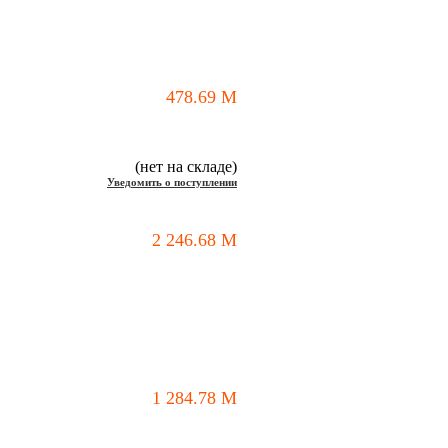
478.69
M
(нет на складе)
Уведомить о поступлении
2 246.68
M
1 284.78
M