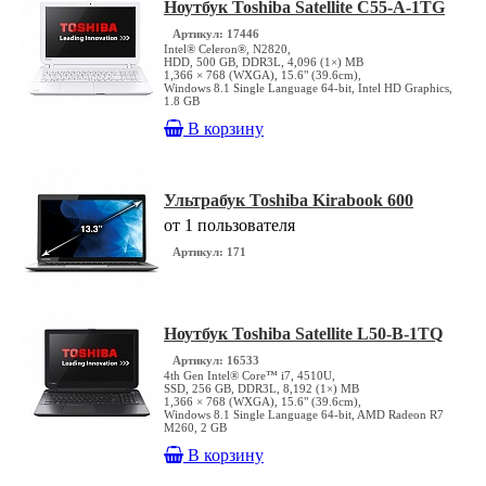
Ноутбук Toshiba Satellite C55-A-1TG
Артикул: 17446
Intel® Celeron®, N2820,
HDD, 500 GB, DDR3L, 4,096 (1×) MB
1,366 × 768 (WXGA), 15.6" (39.6cm),
Windows 8.1 Single Language 64-bit, Intel HD Graphics,
1.8 GB
В корзину
Ультрабук Toshiba Kirabook 600
от 1 пользователя
Артикул: 171
Ноутбук Toshiba Satellite L50-B-1TQ
Артикул: 16533
4th Gen Intel® Core™ i7, 4510U,
SSD, 256 GB, DDR3L, 8,192 (1×) MB
1,366 × 768 (WXGA), 15.6" (39.6cm),
Windows 8.1 Single Language 64-bit, AMD Radeon R7
M260, 2 GB
В корзину