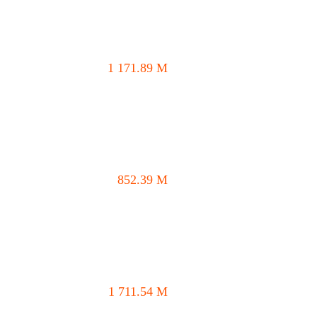
1 171.89
M
852.39
M
1 711.54
M