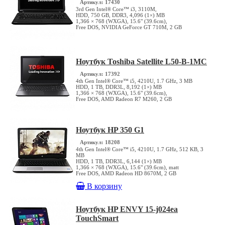
Артикул: 17430
3rd Gen Intel® Core™ i3, 3110M,
HDD, 750 GB, DDR3, 4,096 (1×) MB
1,366 × 768 (WXGA), 15.6" (39.6cm),
Free DOS, NVIDIA GeForce GT 710M, 2 GB
Ноутбук Toshiba Satellite L50-B-1MC
Артикул: 17392
4th Gen Intel® Core™ i5, 4210U, 1.7 GHz, 3 MB
HDD, 1 TB, DDR3L, 8,192 (1×) MB
1,366 × 768 (WXGA), 15.6" (39.6cm),
Free DOS, AMD Radeon R7 M260, 2 GB
Ноутбук HP 350 G1
Артикул: 18208
4th Gen Intel® Core™ i5, 4210U, 1.7 GHz, 512 KB, 3
MB
HDD, 1 TB, DDR3L, 6,144 (1×) MB
1,366 × 768 (WXGA), 15.6" (39.6cm), matt
Free DOS, AMD Radeon HD 8670M, 2 GB
В корзину
Ноутбук HP ENVY 15-j024ea
TouchSmart