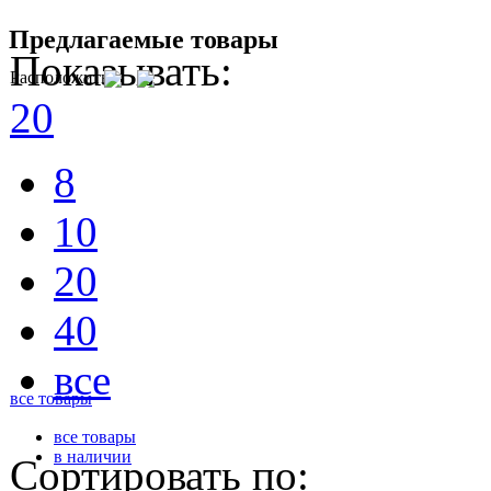
Предлагаемые товары
Показывать:
Расположить
20
8
10
20
40
все
все товары
все товары
в наличии
Сортировать по: