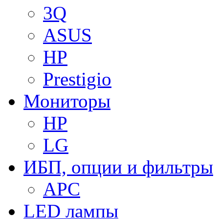
3Q
ASUS
HP
Prestigio
Мониторы
HP
LG
ИБП, опции и фильтры
APC
LED лампы