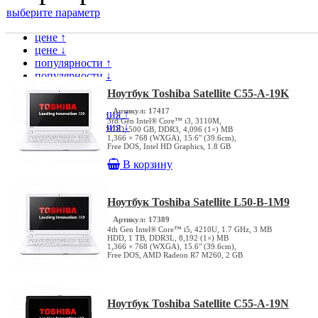
выберите параметр
цене ↑
цене ↓
популярности ↑
популярности ↓
модели ↑
Ноутбук Toshiba Satellite C55-A-19K
модели ↓
Артикул: 17417
дате поступления ↑
3rd Gen Intel® Core™ i3, 3110M,
дате поступления ↓
HDD, 500 GB, DDR3, 4,096 (1×) MB
1,366 × 768 (WXGA), 15.6" (39.6cm),
Free DOS, Intel HD Graphics, 1.8 GB
В корзину
Ноутбук Toshiba Satellite L50-B-1M9
Артикул: 17389
4th Gen Intel® Core™ i5, 4210U, 1.7 GHz, 3 MB
HDD, 1 TB, DDR3L, 8,192 (1×) MB
1,366 × 768 (WXGA), 15.6" (39.6cm),
Free DOS, AMD Radeon R7 M260, 2 GB
Ноутбук Toshiba Satellite C55-A-19N