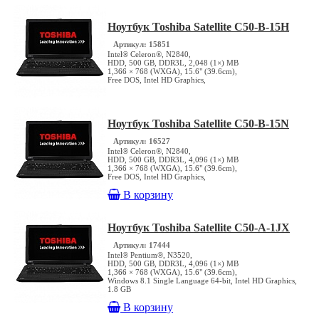
Ноутбук Toshiba Satellite C50-B-15H
Артикул: 15851
Intel® Celeron®, N2840,
HDD, 500 GB, DDR3L, 2,048 (1×) MB
1,366 × 768 (WXGA), 15.6" (39.6cm),
Free DOS, Intel HD Graphics,
Ноутбук Toshiba Satellite C50-B-15N
Артикул: 16527
Intel® Celeron®, N2840,
HDD, 500 GB, DDR3L, 4,096 (1×) MB
1,366 × 768 (WXGA), 15.6" (39.6cm),
Free DOS, Intel HD Graphics,
В корзину
Ноутбук Toshiba Satellite C50-A-1JX
Артикул: 17444
Intel® Pentium®, N3520,
HDD, 500 GB, DDR3L, 4,096 (1×) MB
1,366 × 768 (WXGA), 15.6" (39.6cm),
Windows 8.1 Single Language 64-bit, Intel HD Graphics,
1.8 GB
В корзину