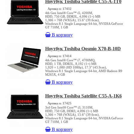
Ноутбук Toshiba Satellite C55-A-1T0
Артикул: 17432
4th Gen Intel® Core™ i5, 4200M,
HDD, 750 GB, DDR3L, 4,096 (1×) MB
1,366 × 768 (WXGA), 15.6" (39.6cm),
Windows 8.1 Single Language 64-bit, NVIDIA GeForce
GT 710M, 1 GB
В корзину
Ноутбук Toshiba Qosmio X70-B-10D
Артикул: 17414
4th Gen Intel® Core™ i7, 4700MQ,
HDD, 1 TB, DDR3L, 8,192 (1×) MB
1,920 × 1,080 (HD 1080p), 17.3" (43.9cm),
Windows 8.1 Single Language 64-bit, AMD Radeon R9
M265X, 4 GB
В корзину
Ноутбук Toshiba Satellite C55-A-1K6
Артикул: 17425
3rd Gen Intel® Core™ i3, 3110M,
HDD, 750 GB, DDR3, 4,096 (1×) MB
1,366 × 768 (WXGA), 15.6" (39.6cm),
Windows 8.1 Single Language 64-bit, NVIDIA GeForce
GT 710M, 1 GB
В корзину