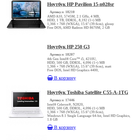
Ноутбук HP Pavilion 15-n028sr
Артикул: 18210
AMD A10, 5745M, 2.1 GHz, 4 MB,
HDD, 1 TB, DDR3L, 8,192 (1×) MB
1,366 × 768 (WXGA), 15.6" (39.6cm), glossy
Free DOS, AMD Radeon HD 8670M, 2 GB
Ноутбук HP 250 G3
Артикул: 18207
4th Gen Intel® Core™ i5, 4210U,
HDD, 500 GB, DDR3L, 4,096 (1×) MB
1,366 × 768 (WXGA), 15.6" (39.6cm), matt
Free DOS, Intel HD Graphics 4400,
В корзину
Ноутбук Toshiba Satellite C55-A-1TG
Артикул: 17446
Intel® Celeron®, N2820,
HDD, 500 GB, DDR3L, 4,096 (1×) MB
1,366 × 768 (WXGA), 15.6" (39.6cm),
Windows 8.1 Single Language 64-bit, Intel HD Graphics,
1.8 GB
В корзину