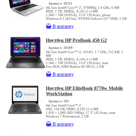
Артикул: 18211
4th Gen Intel® Core™ i7, 4700MQ, 2.4 GHz, 6 MB
HDD, 1 TB, DDR3L, 8,192 (1×) MB
1,366 × 768 (WXGA), 15.6" (39.6cm), glossy
Windows 8.1 (64-bit), NVIDIA GeForce GT 740M, 2 GB
В корзину
Ноутбук HP ProBook 450 G2
Артикул: 18209
4th Gen Intel® Core™ i5, 4210U, 1.7 GHz, 512 KB, 3
MB
HDD, 1 TB, DDR3L, 6,144 (1×) MB
1,366 × 768 (WXGA), 15.6" (39.6cm), matt
Free DOS, AMD Radeon R5 M255, 2 GB
В корзину
Ноутбук HP EliteBook 8770w Mobile
WorkStation
Артикул: 583
4th Gen Intel® Core™ i7,
SSD, 256 GB, DDR3, 8,192 (1×) MB
1,920 × 1,080 (HD 1080p), 17.3" (43.9cm), matt
Windows 7 Professional, 2 GB
В корзину