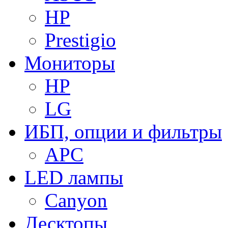
HP
Prestigio
Мониторы
HP
LG
ИБП, опции и фильтры
APC
LED лампы
Canyon
Десктопы