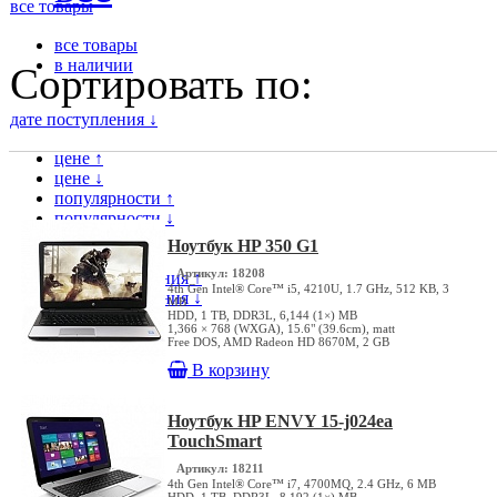
все товары
все товары
в наличии
Сортировать по:
дате поступления ↓
цене ↑
цене ↓
популярности ↑
популярности ↓
модели ↑
Ноутбук HP 350 G1
модели ↓
Артикул: 18208
дате поступления ↑
4th Gen Intel® Core™ i5, 4210U, 1.7 GHz, 512 KB, 3
дате поступления ↓
MB
HDD, 1 TB, DDR3L, 6,144 (1×) MB
1,366 × 768 (WXGA), 15.6" (39.6cm), matt
Free DOS, AMD Radeon HD 8670M, 2 GB
В корзину
Ноутбук HP ENVY 15-j024ea
TouchSmart
Артикул: 18211
4th Gen Intel® Core™ i7, 4700MQ, 2.4 GHz, 6 MB