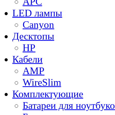
APC
LED лампы
Canyon
Десктопы
HP
Кабели
AMP
WireSlim
Комплектующие
Батареи для ноутбуко