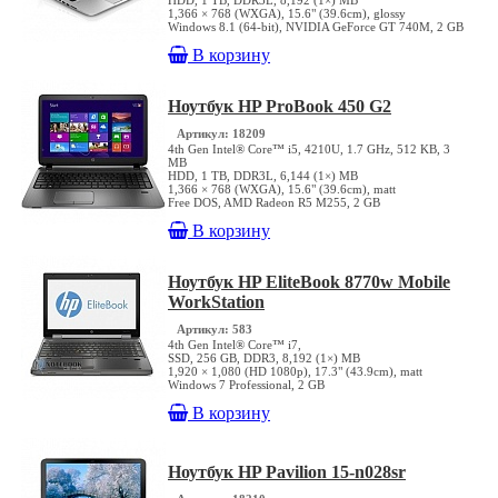
HDD, 1 TB, DDR3L, 8,192 (1×) MB
1,366 × 768 (WXGA), 15.6" (39.6cm), glossy
Windows 8.1 (64-bit), NVIDIA GeForce GT 740M, 2 GB
В корзину
Ноутбук HP ProBook 450 G2
Артикул: 18209
4th Gen Intel® Core™ i5, 4210U, 1.7 GHz, 512 KB, 3
MB
HDD, 1 TB, DDR3L, 6,144 (1×) MB
1,366 × 768 (WXGA), 15.6" (39.6cm), matt
Free DOS, AMD Radeon R5 M255, 2 GB
В корзину
Ноутбук HP EliteBook 8770w Mobile
WorkStation
Артикул: 583
4th Gen Intel® Core™ i7,
SSD, 256 GB, DDR3, 8,192 (1×) MB
1,920 × 1,080 (HD 1080p), 17.3" (43.9cm), matt
Windows 7 Professional, 2 GB
В корзину
Ноутбук HP Pavilion 15-n028sr