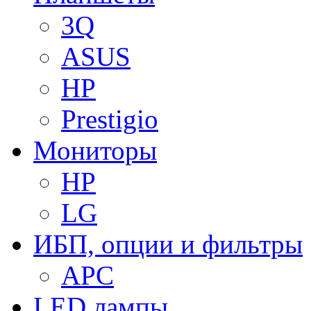
3Q
ASUS
HP
Prestigio
Мониторы
HP
LG
ИБП, опции и фильтры
APC
LED лампы