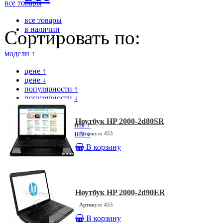
все товары
все товары
в наличии
Сортировать по:
модели ↑
цене ↑
цене ↓
популярности ↑
популярности ↓
модели ↑
модели ↓
Ноутбук HP 2000-2d80SR
дате поступления ↑
дате поступления ↓
Артикул: 453
В корзину
Ноутбук HP 2000-2d90ER
Артикул: 455
В корзину