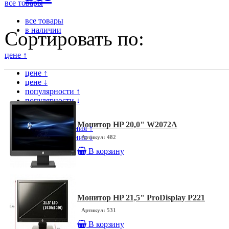
все товары
все товары
в наличии
Сортировать по:
цене ↑
цене ↑
цене ↓
популярности ↑
популярности ↓
модели ↑
модели ↓
Монитор HP 20,0" W2072A
дате поступления ↑
дате поступления ↓
Артикул: 482
В корзину
Монитор HP 21,5" ProDisplay P221
Артикул: 531
В корзину